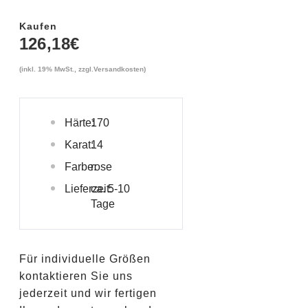
Kaufen
126,18
€
(inkl. 19% MwSt., zzgl.
Versandkosten
)
Härte:
170
Karat:
14
Farbe:
rose
Lieferzeit:
ca. 5-10
Tage
Für individuelle Größen
kontaktieren Sie uns
jederzeit und wir fertigen