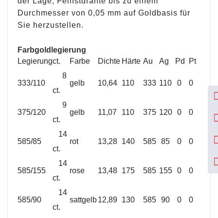
der Lage, Feinstdrähte bis zu einem
Durchmesser von 0,05 mm auf Goldbasis für
Sie herzustellen.
Farbgoldlegierung
Legierung
ct.
Farbe
Dichte
Härte
Au
Ag
Pd
Pt
8
333/110
gelb
10,64
110
333
110
0
0
ct.
9
375/120
gelb
11,07
110
375
120
0
0
ct.
14
585/85
rot
13,28
140
585
85
0
0
ct.
14
585/155
rose
13,48
175
585
155
0
0
ct.
14
585/90
sattgelb
12,89
130
585
90
0
0
ct.