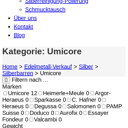
Silberreinigung-Polierung
Schmucktausch
Über uns
Kontakt
Blog
Kategorie:
Umicore
Home
>
Edelmetall-Verkauf
>
Silber
>
Silberbarren
>
Umicore
Filtern nach ...
Marken
Umicore
12
Heimerle+Meule
0
Argor-
Heraeus
0
Sparkasse
0
C. Hafner
0
Heraeus
0
Degussa
0
Salomonen
0
PAMP
Suisse
0
Doduco
0
Aurofix
0
Essayer
Fondeur
0
Valcambi
0
Gewicht