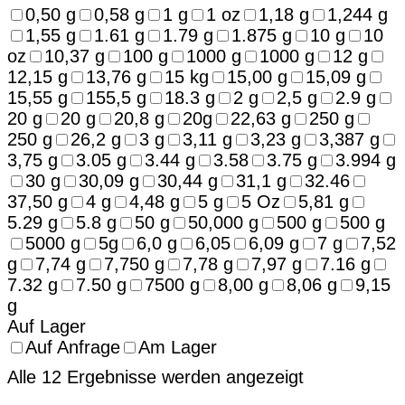
0,50 g
0,58 g
1 g
1 oz
1,18 g
1,244 g
1,55 g
1.61 g
1.79 g
1.875 g
10 g
10
oz
10,37 g
100 g
1000 g
1000 g
12 g
12,15 g
13,76 g
15 kg
15,00 g
15,09 g
15,55 g
155,5 g
18.3 g
2 g
2,5 g
2.9 g
20 g
20 g
20,8 g
20g
22,63 g
250 g
250 g
26,2 g
3 g
3,11 g
3,23 g
3,387 g
3,75 g
3.05 g
3.44 g
3.58
3.75 g
3.994 g
30 g
30,09 g
30,44 g
31,1 g
32.46
37,50 g
4 g
4,48 g
5 g
5 Oz
5,81 g
5.29 g
5.8 g
50 g
50,000 g
500 g
500 g
5000 g
5g
6,0 g
6,05
6,09 g
7 g
7,52
g
7,74 g
7,750 g
7,78 g
7,97 g
7.16 g
7.32 g
7.50 g
7500 g
8,00 g
8,06 g
9,15
g
Auf Lager
Auf Anfrage
Am Lager
Alle 12 Ergebnisse werden angezeigt