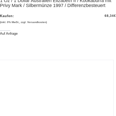
1 Oz / 1 Dollar Australien Elizabeth II / Kookaburra mit
Privy Mark / Silbermünze 1997 / Differenzbesteuert
Kaufen:
68,34
€
(inkl. 0% MwSt., zzgl. Versandkosten)
Auf Anfrage