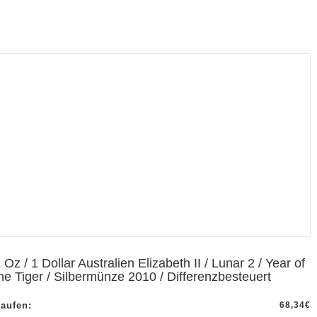
 Oz / 1 Dollar Australien Elizabeth II / Lunar 2 / Year of
he Tiger / Silbermünze 2010 / Differenzbesteuert
aufen:
68,34
€