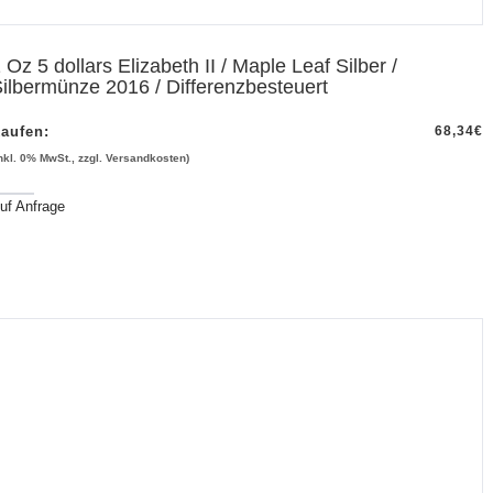
 Oz 5 dollars Elizabeth II / Maple Leaf Silber /
ilbermünze 2016 / Differenzbesteuert
aufen:
68,34
€
inkl. 0% MwSt., zzgl. Versandkosten)
uf Anfrage