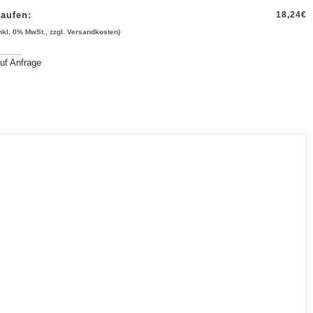
aufen:
18,24
€
inkl. 0% MwSt., zzgl. Versandkosten)
uf Anfrage