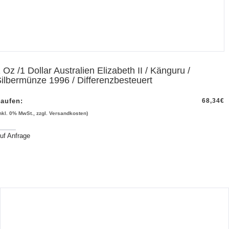
 Oz /1 Dollar Australien Elizabeth II / Känguru /
ilbermünze 1996 / Differenzbesteuert
aufen:
68,34
€
inkl. 0% MwSt., zzgl. Versandkosten)
uf Anfrage