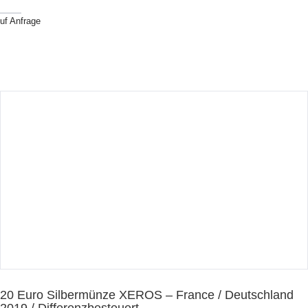
uf Anfrage
20 Euro Silbermünze XEROS – France / Deutschland
2019 / Differenzbesteuert