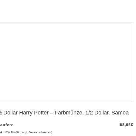
 Dollar Harry Potter – Farbmünze, 1/2 Dollar, Samoa
aufen:
68,65
€
inkl. 0% MwSt., zzgl. Versandkosten)