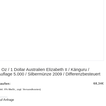
 Oz / 1 Dollar Australien Elizabeth II / Känguru /
uflage 5.000 / Silbermünze 2009 / Differenzbesteuert
aufen:
68,34
€
inkl. 0% MwSt., zzgl. Versandkosten)
uf Anfrage