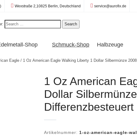
Standort:
E-Mail:
)
Wexstraße 2,10825 Berlin, Deutschland
service@aurofix.de
r:
Search
delmetall-Shop
Schmuck-Shop
Halbzeuge
ican Eagle
/ 1 Oz American Eagle Walking Liberty 1 Dollar Silbermünze 2008 
1 Oz American Eagl
Dollar Silbermünze
Differenzbesteuert
Artikelnummer:
1-oz-american-eagle-wal