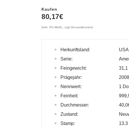
Kaufen
80,17
€
(inkl. 0% MwSt., zzgl.
Versandkosten
)
Herkunftsland:
USA
Serie:
Amer
Feingewicht:
31,1
Prägejahr:
200
Nennwert:
1 Do
Feinheit:
999,
Durchmesser:
40,0
Zustand:
Neuw
Stamp:
13.3