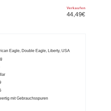
Verkaufen
44,49
€
ican Eagle, Double Eagle, Liberty, USA
 g
8
llar
9
6
ertig mit Gebrauchsspuren