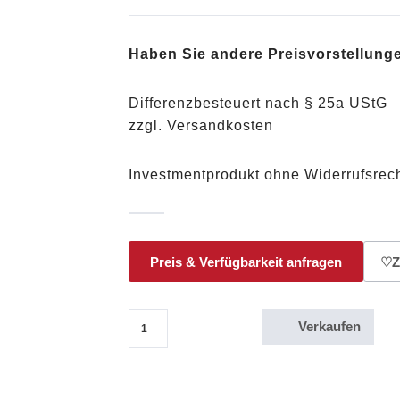
Haben Sie andere Preisvorstellung
Differenzbesteuert nach § 25a UStG
zzgl. Versandkosten
Investmentprodukt ohne Widerrufsrech
Preis & Verfügbarkeit anfragen
♡
Z
Verkaufen
1 Oz American Eagle Walking Liberty 1 Dollar Silbermü