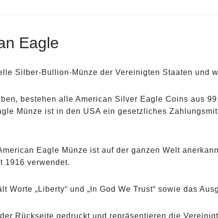
can Eagle
ielle Silber-Bullion-Münze der Vereinigten Staaten und 
en, bestehen alle American Silver Eagle Coins aus 99,
agle Münze ist in den USA ein gesetzliches Zahlungsmi
 American Eagle Münze ist auf der ganzen Welt anerkan
eit 1916 verwendet.
lt Worte „Liberty“ und „In God We Trust“ sowie das Aus
 der Rückseite gedruckt und repräsentieren die Vereini