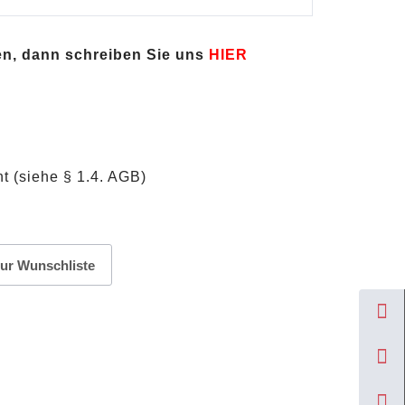
en, dann schreiben Sie uns
HIER
t (siehe § 1.4. AGB)
ur Wunschliste
nze 2008 / Differenzbesteuert Menge