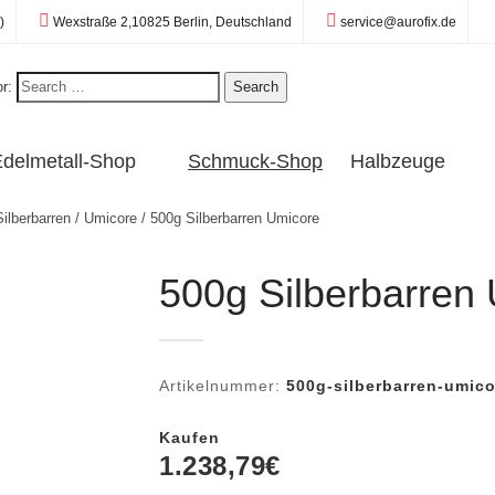
Standort:
E-Mail:
)
Wexstraße 2,10825 Berlin, Deutschland
service@aurofix.de
r:
Search
delmetall-Shop
Schmuck-Shop
Halbzeuge
Silberbarren
/
Umicore
/ 500g Silberbarren Umicore
500g Silberbarren
Artikelnummer:
500g-silberbarren-umico
Kaufen
1.238,79
€