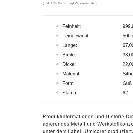
(inkl. 19% MwSt., zzgl.
Versandkosten
)
Feinheit:
999,
Feingewicht:
500 
Länge:
67,
Breite:
38,
Dicke:
22,
Material:
Silb
Form:
Guß
Stamp:
62
Produktinformationen und Historie Die
agierendes Metall und Werkstoffkonz
unter dem Label „Umicore“ produzier