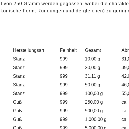
ht von 250 Gramm werden gegossen, wobei die charakter
(konische Form, Rundungen und dergleichen) zu gerin
Herstellungsart
Feinheit
Gesamt
Ab
Stanz
999
10,00 g
31,
Stanz
999
20,00 g
39,
Stanz
999
31,11 g
42,
Stanz
999
50,00 g
46,
Stanz
999
100,00 g
55,
Guß
999
250,00 g
ca.
Guß
999
500,00 g
ca.
Guß
999
1.000,00 g
ca.
Guß
999
5.000,00 g
ca.