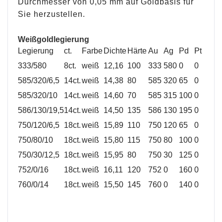
Durchmesser von 0,05 mm auf Goldbasis für
Sie herzustellen.
Weißgoldlegierung
Legierung
ct.
Farbe
Dichte
Härte
Au
Ag
Pd
Pt
333/580
8ct.
weiß
12,16
100
333
580
0
0
585/320/6,5
14ct.
weiß
14,38
80
585
320
65
0
585/320/10
14ct.
weiß
14,60
70
585
315
100
0
586/130/19,5
14ct.
weiß
14,50
135
586
130
195
0
750/120/6,5
18ct.
weiß
15,89
110
750
120
65
0
750/80/10
18ct.
weiß
15,80
115
750
80
100
0
750/30/12,5
18ct.
weiß
15,95
80
750
30
125
0
752/0/16
18ct.
weiß
16,11
120
752
0
160
0
760/0/14
18ct.
weiß
15,50
145
760
0
140
0