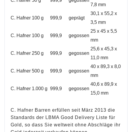
C. Hafner
50 g
999,9
gegossen
7,8 mm
30,1 x 55,2 x
C. Hafner
100 g
999,9
geprägt
3,5 mm
25 x 45 x 5,5
C. Hafner
100 g
999,9
gegossen
mm
25,6 x 45,3 x
C. Hafner
250 g
999,9
gegossen
11,0 mm
40 x 89,3 x 8,0
C. Hafner
500 g
999,9
gegossen
mm
40,6 x 89,9 x
C. Hafner
1.000 g
999,9
gegossen
15,0 mm
C. Hafner Barren erfüllen seit März 2013 die
Standards der LBMA Good Delivery Liste für
Gold, so dass Sie weltweit ohne Abschläge ihr