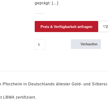
geprägt: […]
Preis & Verfügbarkeit anfragen
♡
Z
Verkaufen
5g Goldbarren Heimerle + Meule Menge
 Pforzheim in Deutschlands ältester Gold- und Silbersc
 LBMA zertifiziert.