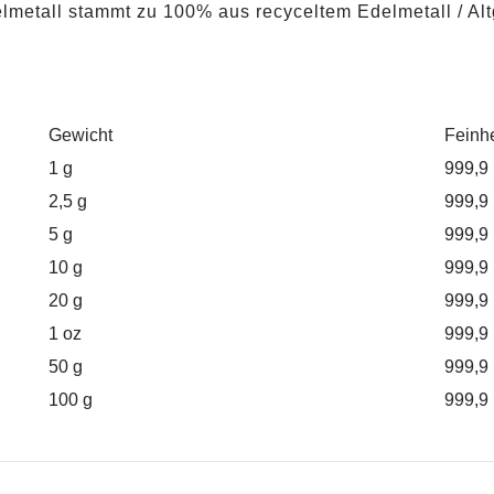
lmetall stammt zu 100% aus recyceltem Edelmetall / Alt
Gewicht
Feinhe
1 g
999,9
2,5 g
999,9
5 g
999,9
10 g
999,9
20 g
999,9
1 oz
999,9
50 g
999,9
100 g
999,9