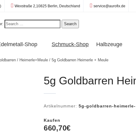
Standort:
E-Mail:
)
Wexstraße 2,10825 Berlin, Deutschland
service@aurofix.de
r:
Search
delmetall-Shop
Schmuck-Shop
Halbzeuge
oldbarren
/
Heimerle+Meule
/ 5g Goldbarren Heimerle + Meule
5g Goldbarren Hei
Artikelnummer:
5g-goldbarren-heimerle-
Kaufen
660,70
€