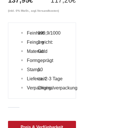
137,95
€
117,26
€
(inkl. 0% MwSt., zzgl.
Versandkosten
)
Feinheit:
999,9/1000
Feingewicht:
1 g
Material:
Gold
Form:
geprägt
Stamp:
10
Lieferzeit:
ca. 2-3 Tage
Verpackung:
Originalverpackung
Preis & Verfügbarkeit