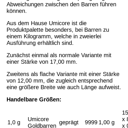
Abweichungen zwischen den Barren führen
können.
Aus dem Hause Umicore ist die
Produktpalette besonders, bei Barren zu
einem Kilogramm, welche in zweierlei
Ausführung erhältlich sind.
Zunächst einmal als normale Variante mit
einer Stärke von 17,00 mm.
Zweitens als flache Variante mit einer Stärke
von 12,00 mm, die zugleich entsprechend
eine größere Breite wie auch Länge aufweist.
Handelbare Größen:
15
Umicore
x 
1,0 g
geprägt
9999
1,00 g
Goldbarren
x 