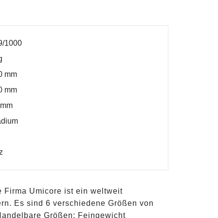
9/1000
g
00 mm
00 mm
0 mm
adium
z
 Firma Umicore ist ein weltweit
ern. Es sind 6 verschiedene Größen von
 Handelbare Größen: Feingewicht