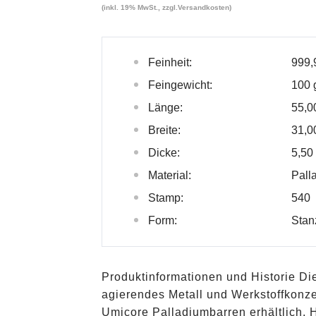
(inkl. 19% MwSt., zzgl.
Versandkosten
)
Feinheit:
999,
Feingewicht:
100 
Länge:
55,
Breite:
31,
Dicke:
5,5
Material:
Pall
Stamp:
540
Form:
Stan
Produktinformationen und Historie Die
agierendes Metall und Werkstoffkonz
Umicore Palladiumbarren erhältlich.