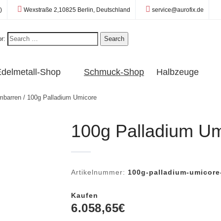
Standort:
E-Mail:
)
Wexstraße 2,10825 Berlin, Deutschland
service@aurofix.de
r:
Search
delmetall-Shop
Schmuck-Shop
Halbzeuge
mbarren
/ 100g Palladium Umicore
100g Palladium Um
Artikelnummer:
100g-palladium-umicore
Kaufen
6.058,65
€