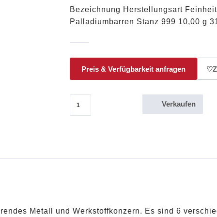
Bezeichnung Herstellungsart Feinhe
Palladiumbarren Stanz 999 10,00 g 31
Preis & Verfügbarkeit anfragen
♡
Z
Verkaufen
100g Palladium Umicore Menge
ierendes Metall und Werkstoffkonzern. Es sind 6 versc