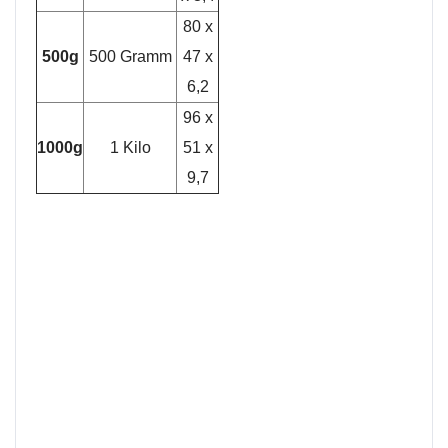
80 x
500g
500 Gramm
47 x
6,2
96 x
1000g
1 Kilo
51 x
9,7