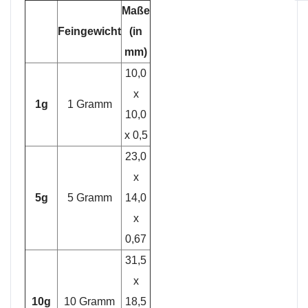
Maße
Feingewicht
(in
mm)
10,0
x
1g
1 Gramm
10,0
x 0,5
23,0
x
5g
5 Gramm
14,0
x
0,67
31,5
x
10g
10 Gramm
18,5