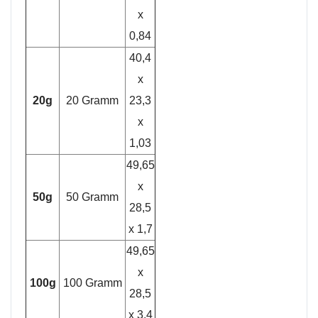
x
0,84
40,4
x
20g
20 Gramm
23,3
x
1,03
49,65
x
50g
50 Gramm
28,5
x 1,7
49,65
x
100g
100 Gramm
28,5
x 3,4