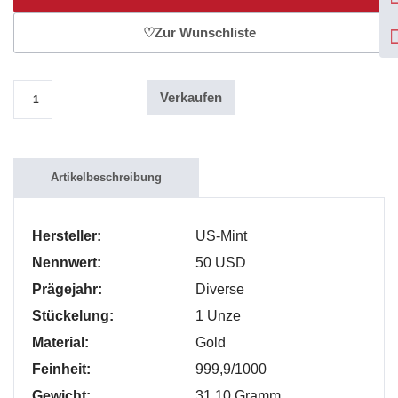
♡
Zur Wunschliste
Verkaufen
1 Oz Liberty - American Gold Buffalo - 50 Dollars 2011 Menge
Artikelbeschreibung
Hersteller:
US-Mint
Nennwert:
50 USD
Prägejahr:
Diverse
Stückelung:
1 Unze
Material:
Gold
Feinheit:
999,9/1000
Gewicht:
31,10 Gramm