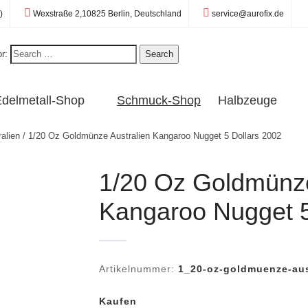
Standort:
E-Mail:
)
Wexstraße 2,10825 Berlin, Deutschland
service@aurofix.de
r:
Search
delmetall-Shop
Schmuck-Shop
Halbzeuge
alien
/ 1/20 Oz Goldmünze Australien Kangaroo Nugget 5 Dollars 2002
1/20 Oz Goldmünze
Kangaroo Nugget 5
Artikelnummer:
1_20-oz-goldmuenze-aus
Kaufen