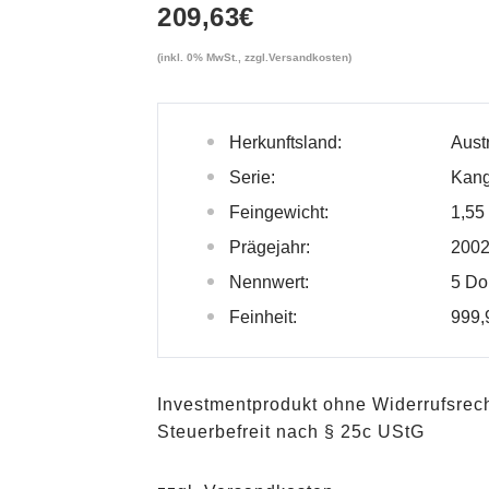
209,63
€
(inkl. 0% MwSt., zzgl.
Versandkosten
)
Herkunftsland:
Aust
Serie:
Kan
Feingewicht:
1,55
Prägejahr:
200
Nennwert:
5 Do
Feinheit:
999,
Investmentprodukt ohne Widerrufsrec
Steuerbefreit nach § 25c UStG