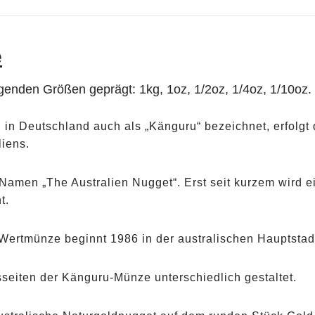
e
lgenden Größen geprägt: 1kg, 1oz, 1/2oz, 1/4oz, 1/10oz.
n Deutschland auch als „Känguru“ bezeichnet, erfolgt d
liens.
Namen „The Australien Nugget“. Erst seit kurzem wird 
t.
 Wertmünze beginnt 1986 in der australischen Hauptstadt
seiten der Känguru-Münze unterschiedlich gestaltet.