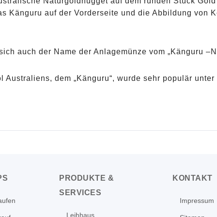
stralische Naturgoldnugget auf dem runden Stück Gold
s Känguru auf der Vorderseite und die Abbildung von Kö
sich auch der Name der Anlagemünze vom „Känguru –Nu
 Australiens, dem „Känguru“, wurde sehr populär unter
PS
PRODUKTE &
KONTAKT
SERVICES
aufen
Impressum
Leihhaus