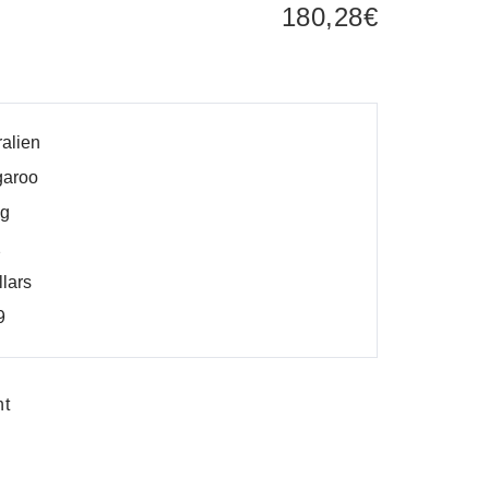
180,28
€
ralien
garoo
 g
2
llars
9
ht