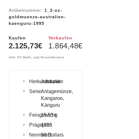
Artikelnummer:
1_2-oz-
goldmuenze-australien-
kaenguru-1995
Kaufen
Verkaufen
2.125,73
€
1.864,48
€
(inkl. 0% MwSt., zzgl.
Versandkosten
)
Herkunftsland:
Australien
Serie:
Anlagemünze,
Kangaroo,
Känguru
Feingewicht:
15,55 g
Prägejahr:
1995
Nennwert:
50 Dollars