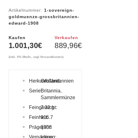
Artikelnummer:
1-sovereign-
goldmuenze-grossbritannien-
edward-1908
Kaufen
Verkaufen
1.001,30
€
889,96
€
(inkl. 0% MwSt., zzgl.
Versandkosten
)
Herkunftsland:
Großbritannien
Serie:
Britannia,
Sammlermünze
Feingewicht:
7.32 g
Feinheit:
916.7
Prägejahr:
1908
Verpackung:
keine