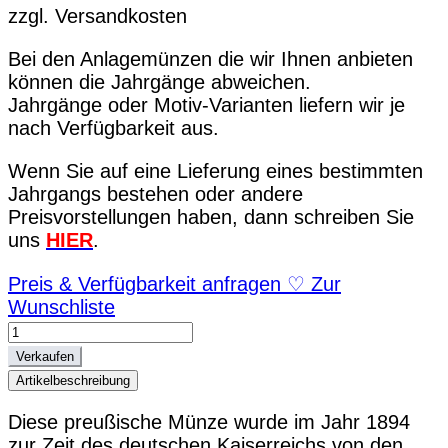
zzgl. Versandkosten
Bei den Anlagemünzen die wir Ihnen anbieten
können die Jahrgänge abweichen.
Jahrgänge oder Motiv-Varianten liefern wir je
nach Verfügbarkeit aus.
Wenn Sie auf eine Lieferung eines bestimmten
Jahrgangs bestehen oder andere
Preisvorstellungen haben, dann schreiben Sie
uns
HIER
.
Preis & Verfügbarkeit anfragen
♡
Zur
Wunschliste
20
Mark
Verkaufen
A
Artikelbeschreibung
Preußen,
Prussia
Diese preußische Münze wurde im Jahr 1894
German
zur Zeit des deutschen Kaiserreichs von den