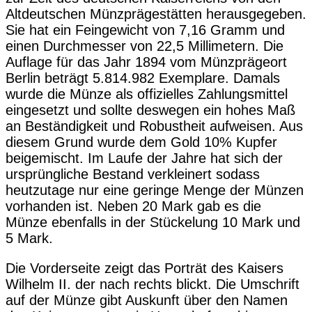
Empire
Altdeutschen Münzprägestätten herausgegeben.
Wilhelm
Sie hat ein Feingewicht von 7,16 Gramm und
II
einen Durchmesser von 22,5 Millimetern. Die
/
Auflage für das Jahr 1894 vom Münzprägeort
Goldmünze
Berlin beträgt 5.814.982 Exemplare. Damals
1899
wurde die Münze als offizielles Zahlungsmittel
Menge
eingesetzt und sollte deswegen ein hohes Maß
an Beständigkeit und Robustheit aufweisen. Aus
diesem Grund wurde dem Gold 10% Kupfer
beigemischt. Im Laufe der Jahre hat sich der
ursprüngliche Bestand verkleinert sodass
heutzutage nur eine geringe Menge der Münzen
vorhanden ist. Neben 20 Mark gab es die
Münze ebenfalls in der Stückelung 10 Mark und
5 Mark.
Die Vorderseite zeigt das Porträt des Kaisers
Wilhelm II. der nach rechts blickt. Die Umschrift
auf der Münze gibt Auskunft über den Namen