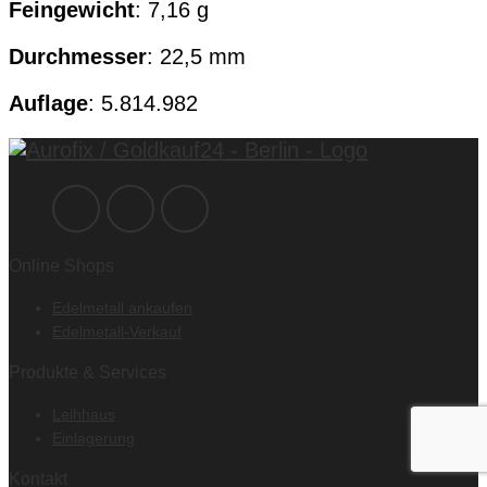
Feingewicht
: 7,16 g
Durchmesser
: 22,5 mm
Auflage
: 5.814.982
Online Shops
Edelmetall ankaufen
Edelmetall-Verkauf
Produkte & Services
Leihhaus
Einlagerung
Kontakt