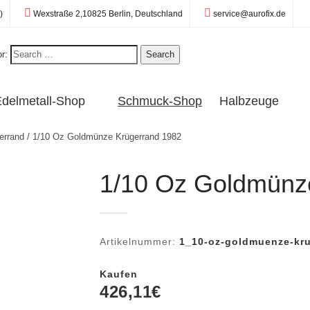
Standort:
E-Mail:
)
Wexstraße 2,10825 Berlin, Deutschland
service@aurofix.de
r:
Search
delmetall-Shop
Schmuck-Shop
Halbzeuge
errand
/ 1/10 Oz Goldmünze Krügerrand 1982
1/10 Oz Goldmünz
Artikelnummer:
1_10-oz-goldmuenze-kr
Kaufen
426,11
€