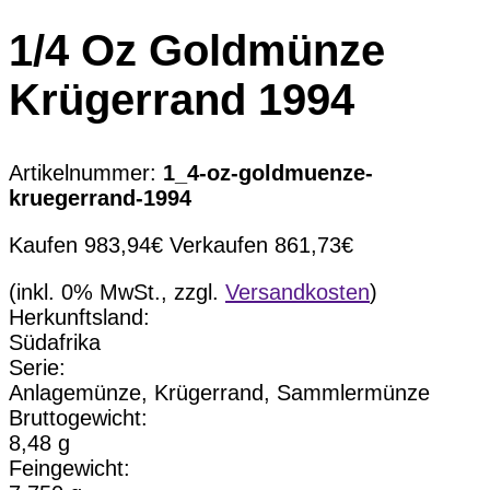
1/4 Oz Goldmünze
Krügerrand 1994
Artikelnummer:
1_4-oz-goldmuenze-
kruegerrand-1994
Kaufen
983,94
€
Verkaufen
861,73
€
(inkl. 0% MwSt., zzgl.
Versandkosten
)
Herkunftsland:
Südafrika
Serie:
Anlagemünze, Krügerrand, Sammlermünze
Bruttogewicht:
8,48 g
Feingewicht: