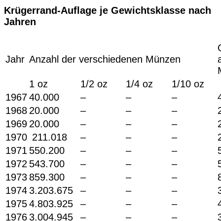
Krügerrand-Auflage je Gewichtsklasse nach
Jahren
Jahr
Anzahl der verschiedenen Münzen
1 oz
1/2 oz
1/4 oz
1/10 oz
1967
40.000
–
–
–
1968
20.000
–
–
–
1969
20.000
–
–
–
1970
211.018
–
–
–
1971
550.200
–
–
–
1972
543.700
–
–
–
1973
859.300
–
–
–
1974
3.203.675
–
–
–
1975
4.803.925
–
–
–
1976
3.004.945
–
–
–