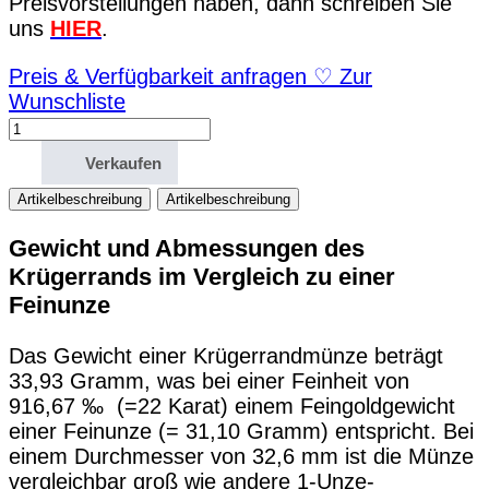
Preisvorstellungen haben, dann schreiben Sie
uns
HIER
.
Preis & Verfügbarkeit anfragen
♡
Zur
Wunschliste
1/4
Oz
Verkaufen
Goldmünze
Krügerrand
Artikelbeschreibung
Artikelbeschreibung
1994
Gewicht und Abmessungen des
Menge
Krügerrands im Vergleich zu einer
Feinunze
Das Gewicht einer Krügerrandmünze beträgt
33,93 Gramm, was bei einer Feinheit von
916,67 ‰ (=22 Karat) einem Feingoldgewicht
einer Feinunze (= 31,10 Gramm) entspricht. Bei
einem Durchmesser von 32,6 mm ist die Münze
vergleichbar groß wie andere 1-Unze-