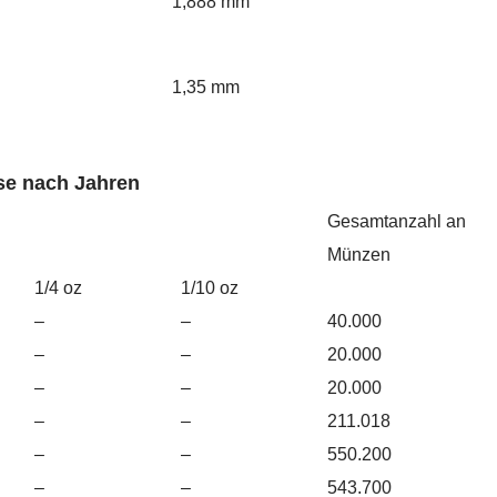
1,888 mm
1,35 mm
se nach Jahren
Gesamtanzahl an
Münzen
1/4 oz
1/10 oz
–
–
40.000
–
–
20.000
–
–
20.000
–
–
211.018
–
–
550.200
–
–
543.700