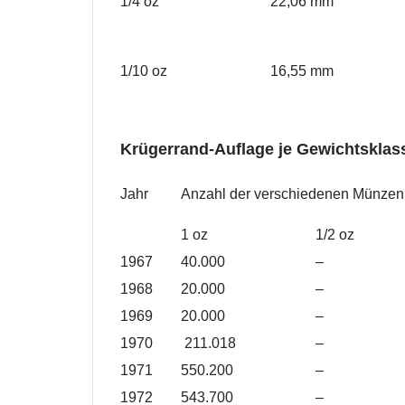
1/4 oz
22,06 mm
1/10 oz
16,55 mm
Krügerrand-Auflage je Gewichtsklas
Jahr
Anzahl der verschiedenen Münzen
1 oz
1/2 oz
1967
40.000
–
1968
20.000
–
1969
20.000
–
1970
211.018
–
1971
550.200
–
1972
543.700
–