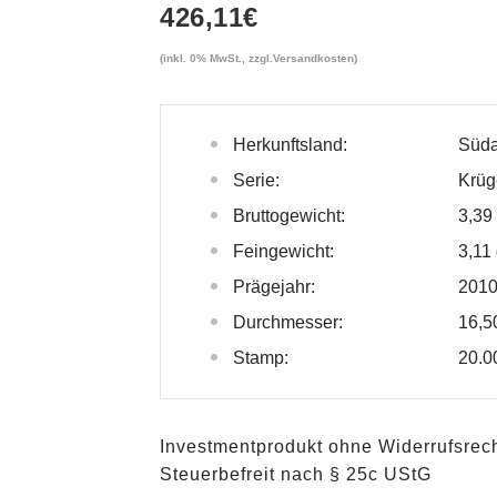
426,11
€
(inkl. 0% MwSt., zzgl.
Versandkosten
)
Herkunftsland:
Süda
Serie:
Krüg
Bruttogewicht:
3,39
Feingewicht:
3,11
Prägejahr:
201
Durchmesser:
16,
Stamp:
20.0
Investmentprodukt ohne Widerrufsrec
Steuerbefreit nach § 25c UStG