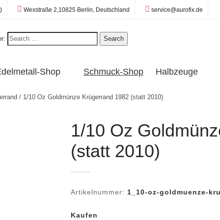
Standort:
E-Mail:
)
Wexstraße 2,10825 Berlin, Deutschland
service@aurofix.de
r:
Search
delmetall-Shop
Schmuck-Shop
Halbzeuge
errand
/ 1/10 Oz Goldmünze Krügerrand 1982 (statt 2010)
1/10 Oz Goldmünz
(statt 2010)
Artikelnummer:
1_10-oz-goldmuenze-kru
Kaufen