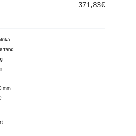
371,83
€
frika
errand
 g
 g
0
50 mm
0
ht