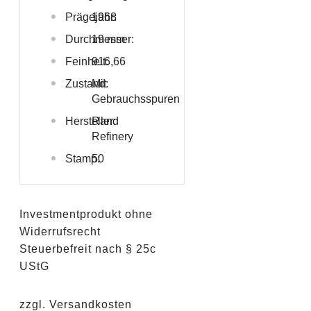
Prägejahr:
1968
Durchmesser:
19 mm
Feinheit:
916,66
Zustand:
Mit
Gebrauchsspuren
Hersteller:
Rand
Refinery
Stamp:
50
Investmentprodukt ohne
Widerrufsrecht
Steuerbefreit nach § 25c
UStG
zzgl. Versandkosten