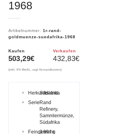
1968
Artikelnummer:
1r-rand-
goldmuenze-suedafrika-1968
Kaufen
Verkaufen
503,29
€
432,83
€
(inkl. 0% MwSt., zzgl.
Versandkosten
)
Herkunftsland:
Südafrika
Serie:
Rand
Refinery,
Sammlermünze,
Südafrika
Feingewicht:
3.994 g