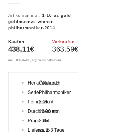
Artikelnummer:
1-10-oz-gold-
goldmuenze-wiener-
philharmoniker-2014
Kaufen
Verkaufen
438,11
€
363,59
€
(inkl. 0% MwSt., zzgl.
Versandkosten
)
Herkunftsland:
Österreich
Serie:
Philharmoniker
Feingewicht:
3,11 g
Durchmesser:
16,00 mm
Prägejahr:
2014
Lieferzeit:
ca. 2-3 Tage