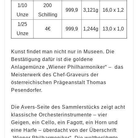
1/10
200
999,9
3,121g
16,0 x 1,2
Unze
Schilling
1/25
4€
999,9
1,244g
13,0 x 1,0
Unze
Kunst findet man nicht nur in Museen. Die
Bestätigung dafür ist die goldene
Anlagemünze „Wiener Philharmoniker“ – das
Meisterwerk des Chef-Graveurs der
österreichischen Prägeanstalt Thomas
Pesendorfer.
Die Avers-Seite des Sammlerstücks zeigt acht
klassische Orchesterinstrumente – vier
Geigen, ein Cello, ein Fagott, ein Horn und
eine Harfe – überdacht von der Überschrift
„Wiener Philharmoniker“. Die weltberühmte