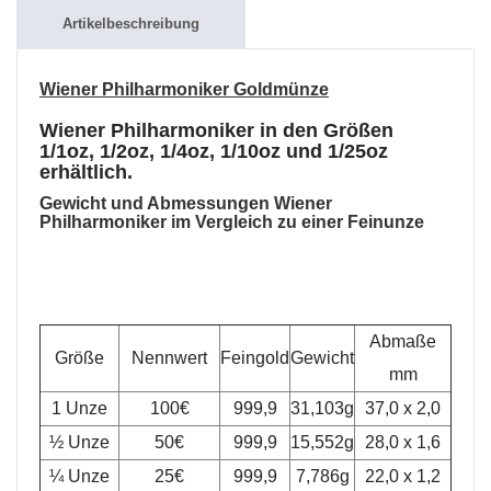
Artikelbeschreibung
Wiener Philharmoniker Goldmünze
Wiener Philharmoniker in den Größen
1/1oz, 1/2oz, 1/4oz, 1/10oz und 1/25oz
erhältlich.
Gewicht und Abmessungen
Wiener
Philharmoniker
im Vergleich zu einer Feinunze
Abmaße
Größe
Nennwert
Feingold
Gewicht
mm
1 Unze
100€
999,9
31,103g
37,0 x 2,0
½ Unze
50€
999,9
15,552g
28,0 x 1,6
¼ Unze
25€
999,9
7,786g
22,0 x 1,2