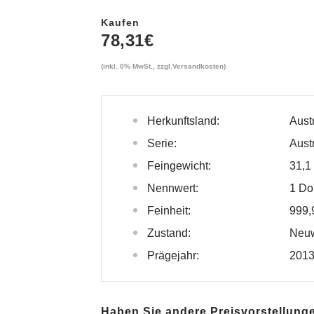
Kaufen
78,31
€
(inkl. 0% MwSt., zzgl.
Versandkosten
)
Herkunftsland:
Aust
Serie:
Austr
Feingewicht:
31,1
Nennwert:
1 Do
Feinheit:
999,
Zustand:
Neuw
Prägejahr:
201
Haben Sie andere Preisvorstellung