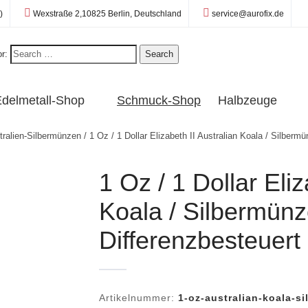
Standort:
E-Mail:
)
Wexstraße 2,10825 Berlin, Deutschland
service@aurofix.de
r:
Search
delmetall-Shop
Schmuck-Shop
Halbzeuge
tralien-Silbermünzen
/ 1 Oz / 1 Dollar Elizabeth II Australian Koala / Silberm
1 Oz / 1 Dollar Eliz
Koala / Silbermünz
Differenzbesteuert
Artikelnummer:
1-oz-australian-koala-s