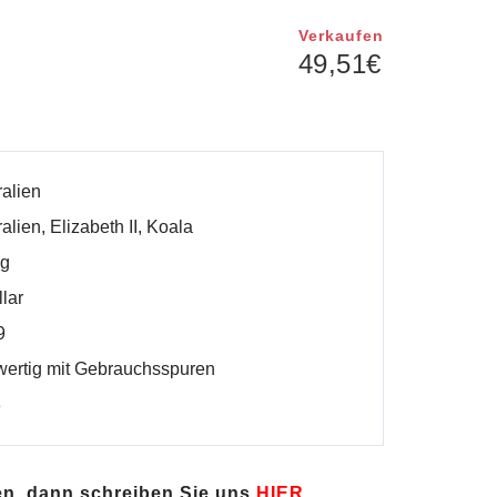
Verkaufen
49,51
€
ralien
alien, Elizabeth II, Koala
 g
llar
9
ertig mit Gebrauchsspuren
3
en, dann schreiben Sie uns
HIER