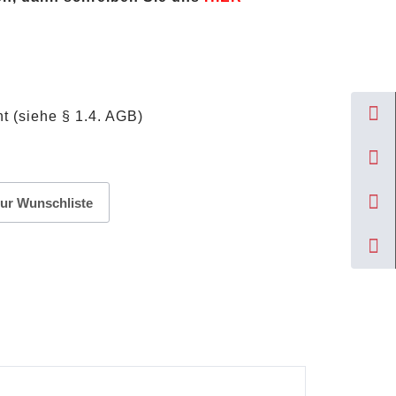
t (siehe § 1.4. AGB)
ur Wunschliste
nze 2013 / Differenzbesteuert Menge