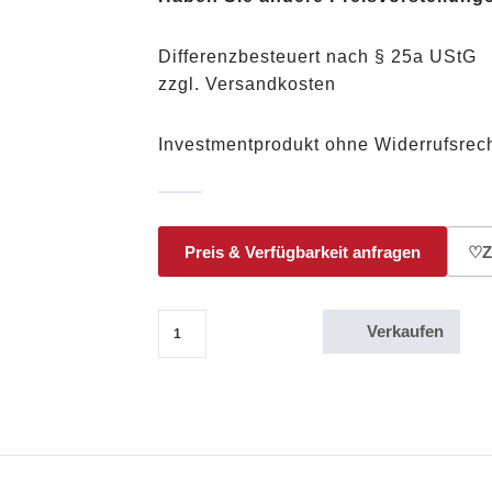
Differenzbesteuert nach § 25a UStG
zzgl. Versandkosten
Investmentprodukt ohne Widerrufsrech
Preis & Verfügbarkeit anfragen
♡
Z
Verkaufen
1 Oz / 1 Dollar Elizabeth II Australian Koala / Silbermü