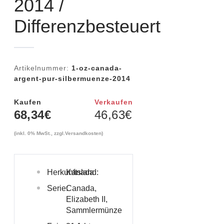
2014 /
Differenzbesteuert
Artikelnummer:
1-oz-canada-
argent-pur-silbermuenze-2014
Kaufen
Verkaufen
68,34
€
46,63
€
(inkl. 0% MwSt., zzgl.
Versandkosten
)
Herkunftsland:
Kanada
Serie:
Canada,
Elizabeth II,
Sammlermünze