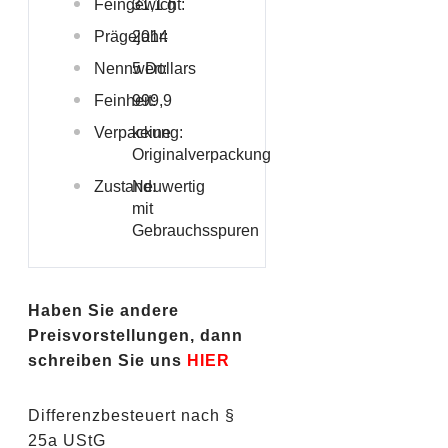
Feingewicht:
31,1 g
Prägejahr:
2014
Nennwert:
5 Dollars
Feinheit:
999,9
Verpackung:
keine
Originalverpackung
Zustand:
Neuwertig
mit
Gebrauchsspuren
Haben Sie andere
Preisvorstellungen, dann
schreiben Sie uns
HIER
Differenzbesteuert nach §
25a UStG