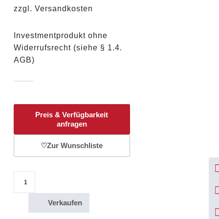
zzgl. Versandkosten
Investmentprodukt ohne
Widerrufsrecht (siehe § 1.4.
AGB)
Preis & Verfügbarkeit
anfragen
♡
Zur Wunschliste
1 Oz 5 dollars Elizabeth II /Canada Argent Pur / Silbermünze 2014 / Differen
Verkaufen