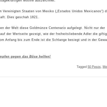
ssagekräftigen Motive auszeichnet.
en Vereinigten Staaten von Mexiko („Estados Unidos Mexicanos“) d
haft. Dies geschah 1821.
ten der Welt diese Goldmünze Centenario aufgelegt. Nicht nur der
uf der Wertseite gezeigt, wie der freiheitsliebende Adler die gifti
Vom Anfang bis zum Ende ist die Schlange besiegt und in der Gewa
ämpfen gegen das Böse helfen!
Tagged
50 Pesos
,
Me