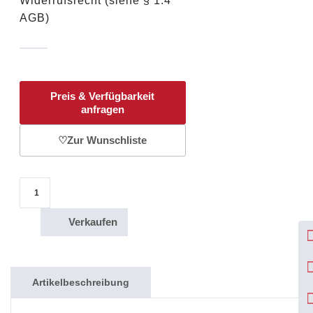
Widerrufsrecht (siehe § 1.4
AGB)
Preis & Verfügbarkeit
anfragen
♡
Zur Wunschliste
5 Oz Silbermünze "Klimazonen der Erde" / Deutschland 2017 / Differenzbest
Verkaufen
Artikelbeschreibung