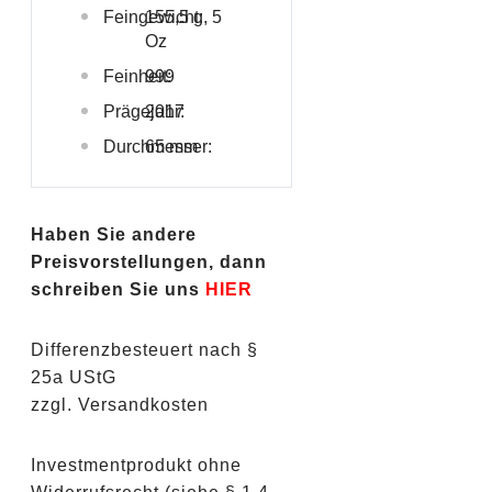
Feingewicht:
155,5 g, 5
Oz
Feinheit:
999
Prägejahr:
2017
Durchmesser:
65 mm
Haben Sie andere
Preisvorstellungen, dann
schreiben Sie uns
HIER
Differenzbesteuert nach §
25a UStG
zzgl. Versandkosten
Investmentprodukt ohne