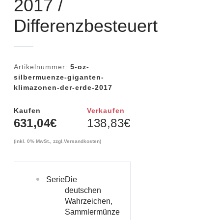
2017 /
Differenzbesteuert
Artikelnummer:
5-oz-
silbermuenze-giganten-
klimazonen-der-erde-2017
Kaufen
Verkaufen
631,04
€
138,83
€
(inkl. 0% MwSt., zzgl.
Versandkosten
)
Serie:
Die
deutschen
Wahrzeichen,
Sammlermünze