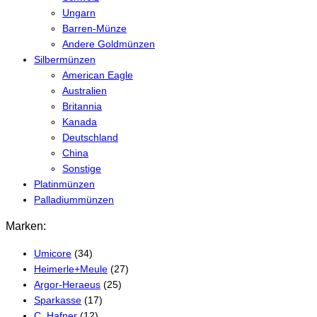
Ungarn
Barren-Münze
Andere Goldmünzen
Silbermünzen
American Eagle
Australien
Britannia
Kanada
Deutschland
China
Sonstige
Platinmünzen
Palladiummünzen
Marken:
Umicore
(34)
Heimerle+Meule
(27)
Argor-Heraeus
(25)
Sparkasse
(17)
C. Hafner
(12)