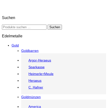
Suchen
Suche
Suchen
nach:
Edelmetalle
Gold
Goldbarren
Argor-Heraeus
Sparkasse
Heimerle+Meule
Heraeus
C. Hafner
Goldmünzen
America