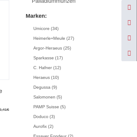
Palladiummünzen
Marken:
Umicore
(34)
Heimerle+Meule
(27)
Argor-Heraeus
(25)
Sparkasse
(17)
C. Hafner
(12)
Heraeus
(10)
Degussa
(9)
e
Salomonen
(5)
PAMP Suisse
(5)
2,41
€
Doduco
(3)
Aurofix
(2)
Essayer Fondeur
(2)