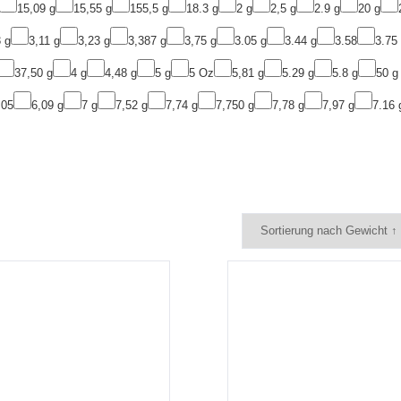
15,09 g
15,55 g
155,5 g
18.3 g
2 g
2,5 g
2.9 g
20 g
 g
3,11 g
3,23 g
3,387 g
3,75 g
3.05 g
3.44 g
3.58
3.75
37,50 g
4 g
4,48 g
5 g
5 Oz
5,81 g
5.29 g
5.8 g
50 g
,05
6,09 g
7 g
7,52 g
7,74 g
7,750 g
7,78 g
7,97 g
7.16 
Vorschau