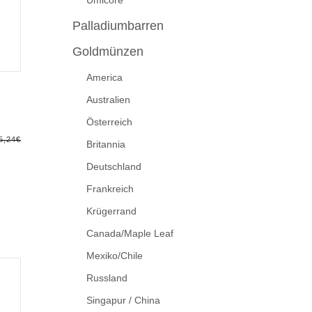
Umicore
Palladiumbarren
Goldmünzen
America
Australien
Österreich
5,24
€
Britannia
Deutschland
Frankreich
Krügerrand
Canada/Maple Leaf
Mexiko/Chile
Russland
Singapur / China