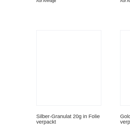
Auf Anfrage
Auf A
hau
Vorschau
Silber-Granulat 20g in Folie
Gold
verpackt
verp