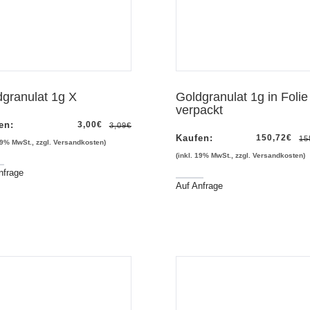
granulat 1g X
Goldgranulat 1g in Folie
verpackt
en:
3,00
€
3,09
€
Kaufen:
150,72
€
15
 19% MwSt., zzgl. Versandkosten)
(inkl. 19% MwSt., zzgl. Versandkosten)
nfrage
Auf Anfrage