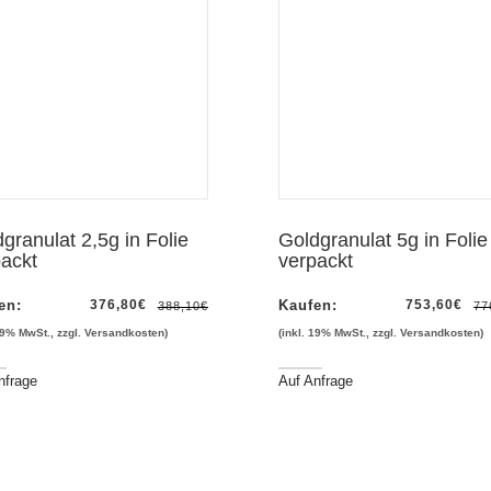
Vorschau
granulat 2,5g in Folie
Goldgranulat 5g in Folie
ackt
verpackt
en:
376,80
€
Kaufen:
753,60
€
388,10
€
77
 19% MwSt., zzgl. Versandkosten)
(inkl. 19% MwSt., zzgl. Versandkosten)
nfrage
Auf Anfrage