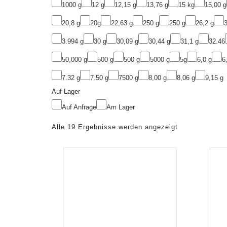
1000 g
12 g
12,15 g
13,76 g
15 kg
15,00 g
20,8 g
20g
22,63 g
250 g
250 g
26,2 g
3
3.994 g
30 g
30,09 g
30,44 g
31,1 g
32.46
50,000 g
500 g
500 g
5000 g
5g
6,0 g
6
7.32 g
7.50 g
7500 g
8,00 g
8,06 g
9,15 g
Auf Lager
Auf Anfrage
Am Lager
Alle 19 Ergebnisse werden angezeigt
hau
Vorschau