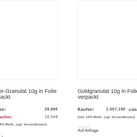
Vorschau
er-Granulat 10g in Folie
Goldgranulat 10g in Foli
ackt
verpackt
en:
29,90
€
Kaufen:
1.507,19
€
1.55
aufen:
18,54
€
(inkl. 19% MwSt., zzgl. Versandkosten)
 19% MwSt., zzgl. Versandkosten)
Auf Anfrage