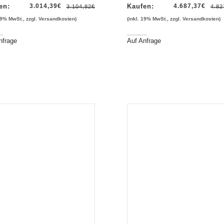
en:
3.014,39
€
Kaufen:
4.687,37
€
3.104,82
€
4.82
 19% MwSt., zzgl. Versandkosten)
(inkl. 19% MwSt., zzgl. Versandkosten)
nfrage
Auf Anfrage
Vorschau