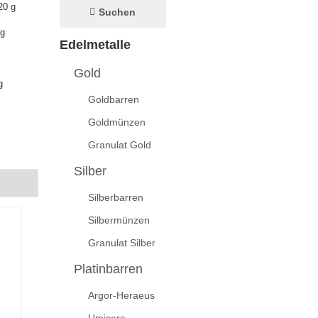
20 g
Suchen
 g
Edelmetalle
Gold
g
Goldbarren
Goldmünzen
Granulat Gold
Silber
Silberbarren
Silbermünzen
Granulat Silber
Platinbarren
Argor-Heraeus