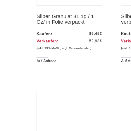
Silber-Granulat 31,1g / 1
Silb
Oz/ in Folie verpackt
verp
Kaufen:
85,45
€
Kauf
Verkaufen:
52,98
€
Verk
(inkl. 19% MwSt., zzgl. Versandkosten)
(inkl.
Auf Anfrage
Auf A
hau
Vorschau