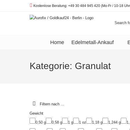
Telefon:
Kostenlose Beratung: +49 30 484 945 420 (Mo-Fr / 10-18 Uhr
Search fo
Home
Edelmetall-Ankauf
E
Kategorie:
Granulat
Filtern nach ...
Gewicht
0,50 g
0,58 g
1 g
1 oz
1,18 g
1,244 g
1,