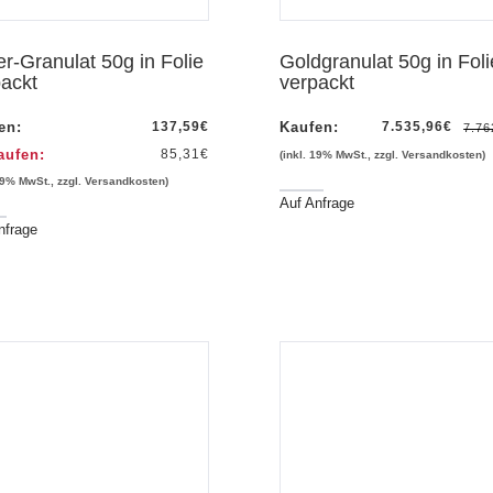
er-Granulat 50g in Folie
Goldgranulat 50g in Foli
ackt
verpackt
en:
137,59
€
Kaufen:
7.535,96
€
7.76
aufen:
85,31
€
(inkl. 19% MwSt., zzgl. Versandkosten)
 19% MwSt., zzgl. Versandkosten)
Auf Anfrage
nfrage
Vorschau