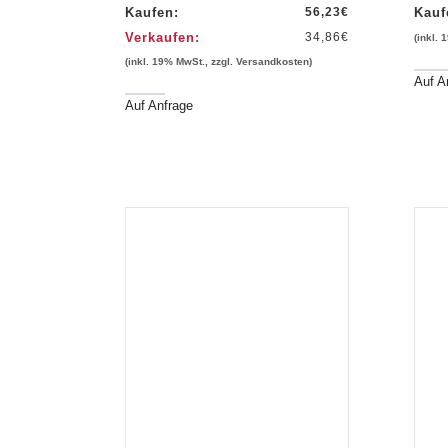
Kaufen:
56,23
€
Kauf
Verkaufen:
34,86
€
(inkl.
(inkl. 19% MwSt., zzgl. Versandkosten)
Auf A
Auf Anfrage
hau
Vorschau