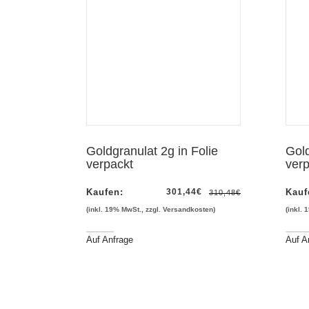
hau
Vorschau
Goldgranulat 2g in Folie
Gold
verpackt
verp
Kaufen:
301,44
€
Kauf
310,48
€
(inkl. 19% MwSt., zzgl. Versandkosten)
(inkl.
Auf Anfrage
Auf A