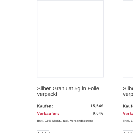
hau
Vorschau
Silber-Granulat 5g in Folie
Silb
verpackt
verp
Kaufen:
15,54
€
Kauf
Verkaufen:
9,64
€
Verk
(inkl. 19% MwSt., zzgl. Versandkosten)
(inkl.