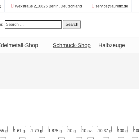
Standort:
E-Mail:
)
Wexstraße 2,10825 Berlin, Deutschland
service@aurofix.de
r:
Search
delmetall-Shop
Schmuck-Shop
Halbzeuge
55 g
1.61 g
1.79 g
1.875 g
10 g
10 oz
10,37 g
100 g
10