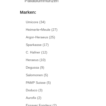
Palladiummünzen
Marken:
Umicore
(34)
Heimerle+Meule
(27)
Argor-Heraeus
(25)
Sparkasse
(17)
C. Hafner
(12)
Heraeus
(10)
Degussa
(9)
Salomonen
(5)
PAMP Suisse
(5)
Doduco
(3)
Aurofix
(2)
Essayer Fondeur
(2)