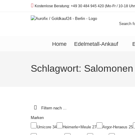
Telefon:
Kostenlose Beratung: +49 30 484 945 420 (Mo-Fr / 10-18 Uhr
Search fo
Home
Edelmetall-Ankauf
E
Schlagwort:
Salomonen
Filtern nach ...
Marken
Umicore
34
Heimerle+Meule
27
Argor-Heraeus
25