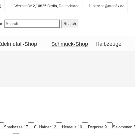
Standort:
E-Mail:
)
Wexstraße 2,10825 Berlin, Deutschland
service@aurofix.de
r:
Search
delmetall-Shop
Schmuck-Shop
Halbzeuge
Sparkasse
17
C. Hafner
12
Heraeus
10
Degussa
9
Salomonen