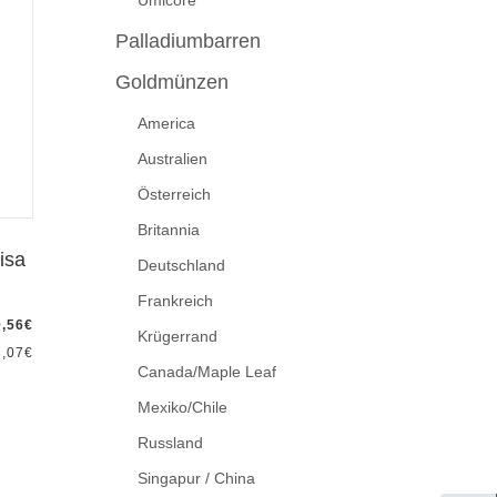
Umicore
Palladiumbarren
Goldmünzen
America
Australien
Österreich
Britannia
isa
Deutschland
Frankreich
9,56
€
Krügerrand
8,07
€
Canada/Maple Leaf
Mexiko/Chile
Russland
Singapur / China