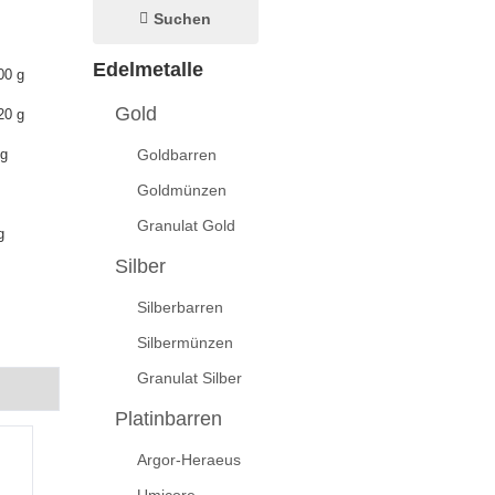
Suchen
Edelmetalle
00 g
Gold
20 g
Goldbarren
 g
Goldmünzen
Granulat Gold
g
Silber
Silberbarren
Silbermünzen
Granulat Silber
Platinbarren
Argor-Heraeus