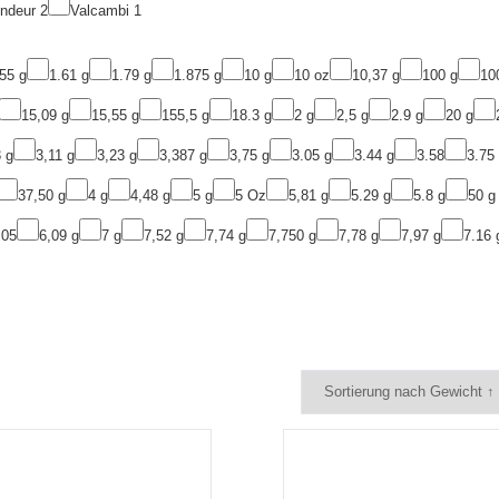
ondeur
2
Valcambi
1
55 g
1.61 g
1.79 g
1.875 g
10 g
10 oz
10,37 g
100 g
10
15,09 g
15,55 g
155,5 g
18.3 g
2 g
2,5 g
2.9 g
20 g
 g
3,11 g
3,23 g
3,387 g
3,75 g
3.05 g
3.44 g
3.58
3.75
37,50 g
4 g
4,48 g
5 g
5 Oz
5,81 g
5.29 g
5.8 g
50 g
,05
6,09 g
7 g
7,52 g
7,74 g
7,750 g
7,78 g
7,97 g
7.16 