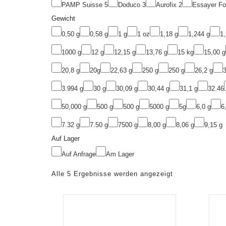
PAMP Suisse
5
Doduco
3
Aurofix
2
Essayer F
Gewicht
0,50 g
0,58 g
1 g
1 oz
1,18 g
1,244 g
1,
1000 g
12 g
12,15 g
13,76 g
15 kg
15,00 g
20,8 g
20g
22,63 g
250 g
250 g
26,2 g
3
3.994 g
30 g
30,09 g
30,44 g
31,1 g
32.46
50,000 g
500 g
500 g
5000 g
5g
6,0 g
6
7.32 g
7.50 g
7500 g
8,00 g
8,06 g
9,15 g
Auf Lager
Auf Anfrage
Am Lager
Alle 5 Ergebnisse werden angezeigt