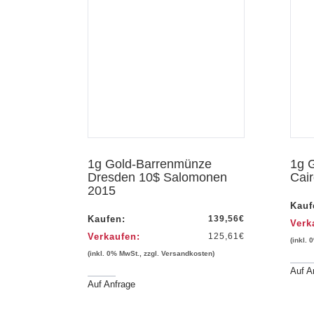
hau
Vorschau
1g Gold-Barrenmünze
1g 
Dresden 10$ Salomonen
Cai
2015
Kauf
Kaufen:
139,56
€
Verk
Verkaufen:
125,61
€
(inkl. 
(inkl. 0% MwSt., zzgl. Versandkosten)
Auf A
Auf Anfrage