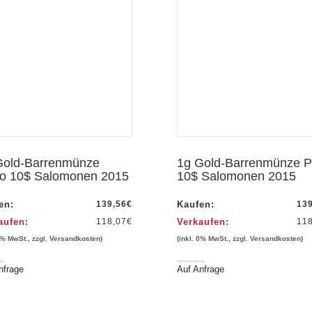
Vorschau
Gold-Barrenmünze
1g Gold-Barrenmünze P
ro 10$ Salomonen 2015
10$ Salomonen 2015
en:
139,56
€
Kaufen:
13
aufen:
118,07
€
Verkaufen:
11
0% MwSt., zzgl. Versandkosten)
(inkl. 0% MwSt., zzgl. Versandkosten)
nfrage
Auf Anfrage