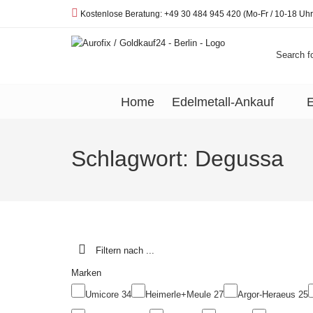
Telefon:
Kostenlose Beratung: +49 30 484 945 420 (Mo-Fr / 10-18 Uhr
Search fo
Home
Edelmetall-Ankauf
E
Schlagwort:
Degussa
Filtern nach ...
Marken
Umicore
34
Heimerle+Meule
27
Argor-Heraeus
25