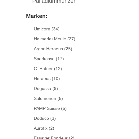
Palladiummünzen
Marken:
Umicore
(34)
Heimerle+Meule
(27)
Argor-Heraeus
(25)
Sparkasse
(17)
C. Hafner
(12)
Heraeus
(10)
Degussa
(9)
Salomonen
(5)
PAMP Suisse
(5)
Doduco
(3)
Aurofix
(2)
Essayer Fondeur
(2)