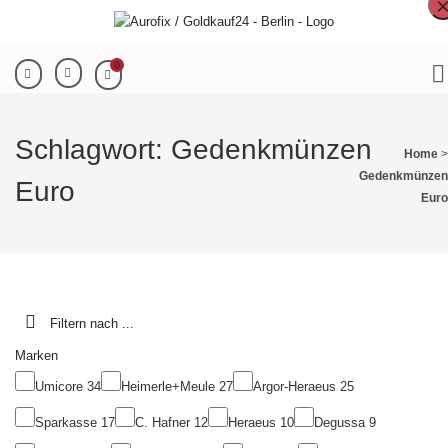
0
Schlagwort:
Gedenkmünzen
Home
>
Gedenkmünzen
Euro
Euro
Filtern nach ...
Marken
Umicore
34
Heimerle+Meule
27
Argor-Heraeus
25
Sparkasse
17
C. Hafner
12
Heraeus
10
Degussa
9