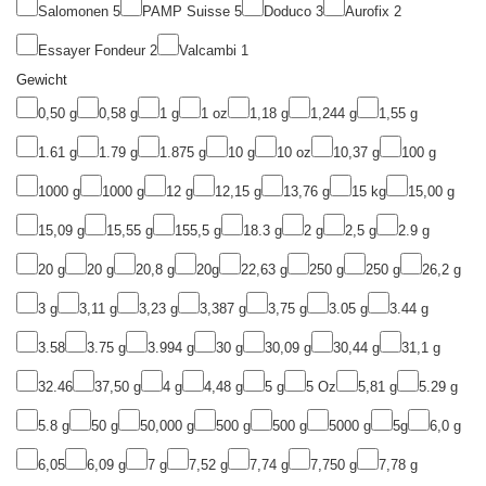
Salomonen
5
PAMP Suisse
5
Doduco
3
Aurofix
2
Essayer Fondeur
2
Valcambi
1
Gewicht
0,50 g
0,58 g
1 g
1 oz
1,18 g
1,244 g
1,55 g
1.61 g
1.79 g
1.875 g
10 g
10 oz
10,37 g
100 g
1000 g
1000 g
12 g
12,15 g
13,76 g
15 kg
15,00 g
15,09 g
15,55 g
155,5 g
18.3 g
2 g
2,5 g
2.9 g
20 g
20 g
20,8 g
20g
22,63 g
250 g
250 g
26,2 g
3 g
3,11 g
3,23 g
3,387 g
3,75 g
3.05 g
3.44 g
3.58
3.75 g
3.994 g
30 g
30,09 g
30,44 g
31,1 g
32.46
37,50 g
4 g
4,48 g
5 g
5 Oz
5,81 g
5.29 g
5.8 g
50 g
50,000 g
500 g
500 g
5000 g
5g
6,0 g
6,05
6,09 g
7 g
7,52 g
7,74 g
7,750 g
7,78 g