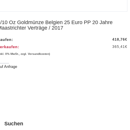
/10 Oz Goldmünze Belgien 25 Euro PP 20 Jahre
aastrichter Verträge / 2017
aufen:
418,76
€
erkaufen:
365,41
€
inkl. 0% MwSt., zzgl. Versandkosten)
uf Anfrage
Suchen