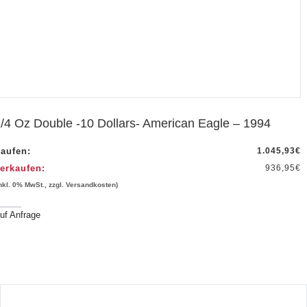
/4 Oz Double -10 Dollars- American Eagle – 1994
aufen:
1.045,93
€
erkaufen:
936,95
€
inkl. 0% MwSt., zzgl. Versandkosten)
uf Anfrage