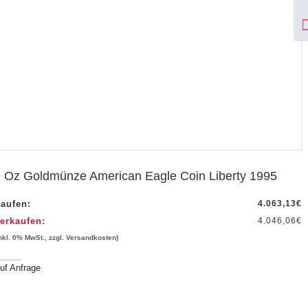
 Oz Goldmünze American Eagle Coin Liberty 1995
aufen:
4.063,13
€
erkaufen:
4.046,06
€
inkl. 0% MwSt., zzgl. Versandkosten)
uf Anfrage