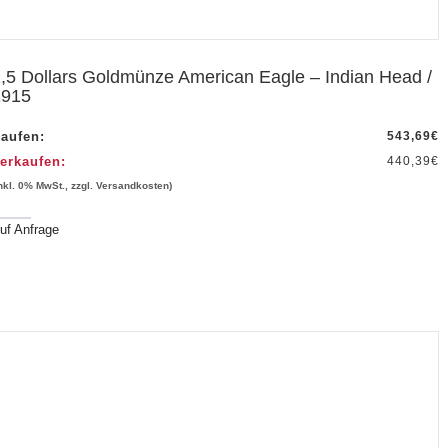
,5 Dollars Goldmünze American Eagle – Indian Head /
1915
aufen:
543,69
€
erkaufen:
440,39
€
inkl. 0% MwSt., zzgl. Versandkosten)
uf Anfrage