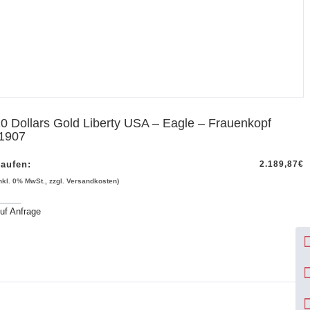
0 Dollars Gold Liberty USA – Eagle – Frauenkopf
-1907
aufen:
2.189,87
€
inkl. 0% MwSt., zzgl. Versandkosten)
uf Anfrage