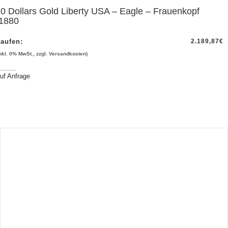
0 Dollars Gold Liberty USA – Eagle – Frauenkopf
-1880
aufen:
2.189,87
€
inkl. 0% MwSt., zzgl. Versandkosten)
uf Anfrage