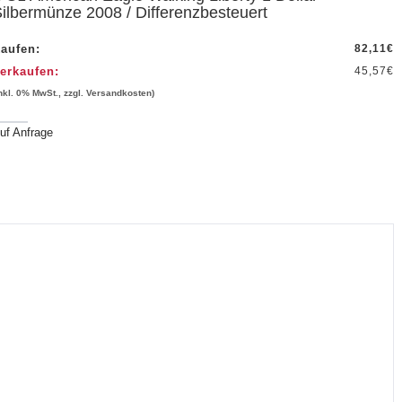
ilbermünze 2008 / Differenzbesteuert
aufen:
82,11
€
erkaufen:
45,57
€
inkl. 0% MwSt., zzgl. Versandkosten)
uf Anfrage