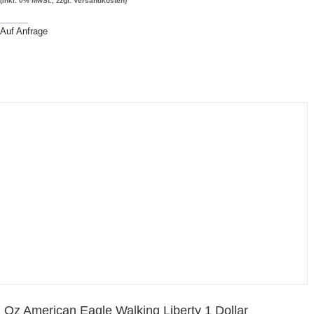
(inkl. 0% MwSt., zzgl. Versandkosten)
Auf Anfrage
 Oz American Eagle Walking Liberty 1 Dollar