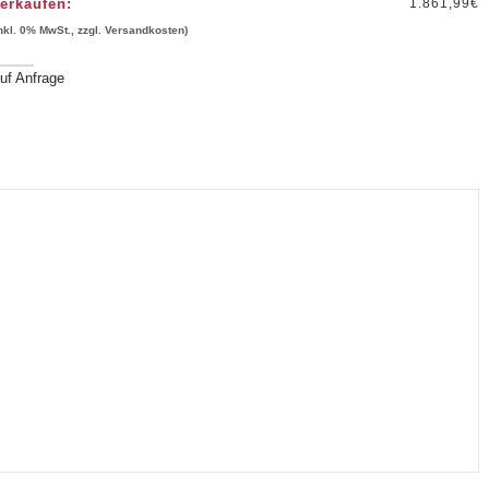
erkaufen:
1.861,99
€
inkl. 0% MwSt., zzgl. Versandkosten)
uf Anfrage