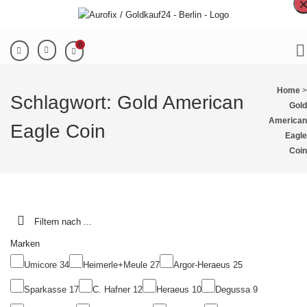
0
Home
>
Schlagwort:
Gold American
Gold
American
Eagle Coin
Eagle
Coin
Filtern nach ...
Marken
Umicore
34
Heimerle+Meule
27
Argor-Heraeus
25
Sparkasse
17
C. Hafner
12
Heraeus
10
Degussa
9