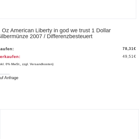
 Oz American Liberty in god we trust 1 Dollar
ilbermünze 2007 / Differenzbesteuert
aufen:
78,31
€
erkaufen:
49,51
€
inkl. 0% MwSt., zzgl. Versandkosten)
uf Anfrage