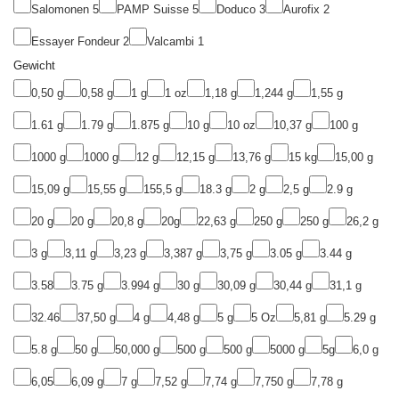
Salomonen
5
PAMP Suisse
5
Doduco
3
Aurofix
2
Essayer Fondeur
2
Valcambi
1
Gewicht
0,50 g
0,58 g
1 g
1 oz
1,18 g
1,244 g
1,55 g
1.61 g
1.79 g
1.875 g
10 g
10 oz
10,37 g
100 g
1000 g
1000 g
12 g
12,15 g
13,76 g
15 kg
15,00 g
15,09 g
15,55 g
155,5 g
18.3 g
2 g
2,5 g
2.9 g
20 g
20 g
20,8 g
20g
22,63 g
250 g
250 g
26,2 g
3 g
3,11 g
3,23 g
3,387 g
3,75 g
3.05 g
3.44 g
3.58
3.75 g
3.994 g
30 g
30,09 g
30,44 g
31,1 g
32.46
37,50 g
4 g
4,48 g
5 g
5 Oz
5,81 g
5.29 g
5.8 g
50 g
50,000 g
500 g
500 g
5000 g
5g
6,0 g
6,05
6,09 g
7 g
7,52 g
7,74 g
7,750 g
7,78 g