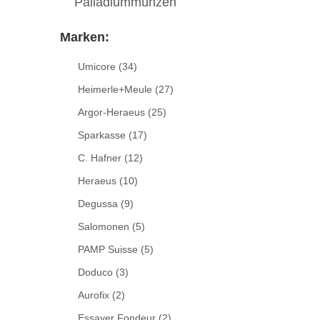
Palladiummünzen
Marken:
Umicore
(34)
Heimerle+Meule
(27)
Argor-Heraeus
(25)
Sparkasse
(17)
C. Hafner
(12)
Heraeus
(10)
Degussa
(9)
Salomonen
(5)
PAMP Suisse
(5)
Doduco
(3)
Aurofix
(2)
Essayer Fondeur
(2)