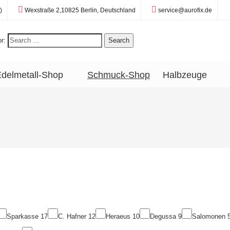
Standort:
E-Mail:
)
Wexstraße 2,10825 Berlin, Deutschland
service@aurofix.de
r:
Search
delmetall-Shop
Schmuck-Shop
Halbzeuge
Sparkasse
17
C. Hafner
12
Heraeus
10
Degussa
9
Salomonen