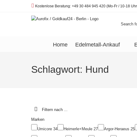
Telefon:
Kostenlose Beratung: +49 30 484 945 420 (Mo-Fr / 10-18 Uhr
Search fo
Home
Edelmetall-Ankauf
E
Schlagwort:
Hund
Filtern nach ...
Marken
Umicore
34
Heimerle+Meule
27
Argor-Heraeus
25