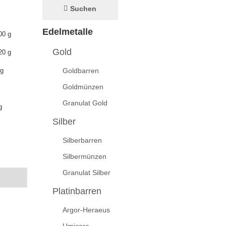
Suchen
Edelmetalle
00 g
Gold
20 g
Goldbarren
 g
Goldmünzen
Granulat Gold
g
Silber
Silberbarren
Silbermünzen
Granulat Silber
Platinbarren
Argor-Heraeus