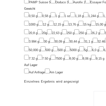
PAMP Suisse
5
Doduco
3
Aurofix
2
Essayer F
Gewicht
0,50 g
0,58 g
1 g
1 oz
1,18 g
1,244 g
1,
1000 g
12 g
12,15 g
13,76 g
15 kg
15,00 g
20,8 g
20g
22,63 g
250 g
250 g
26,2 g
3
3.994 g
30 g
30,09 g
30,44 g
31,1 g
32.46
50,000 g
500 g
500 g
5000 g
5g
6,0 g
6
7.32 g
7.50 g
7500 g
8,00 g
8,06 g
9,15 g
Auf Lager
Auf Anfrage
Am Lager
Einzelnes Ergebnis wird angezeigt