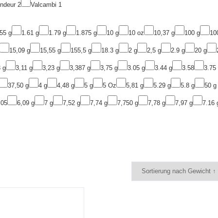
ondeur
2
Valcambi
1
55 g
1.61 g
1.79 g
1.875 g
10 g
10 oz
10,37 g
100 g
10
15,09 g
15,55 g
155,5 g
18.3 g
2 g
2,5 g
2.9 g
20 g
 g
3,11 g
3,23 g
3,387 g
3,75 g
3.05 g
3.44 g
3.58
3.75
37,50 g
4 g
4,48 g
5 g
5 Oz
5,81 g
5.29 g
5.8 g
50 g
,05
6,09 g
7 g
7,52 g
7,74 g
7,750 g
7,78 g
7,97 g
7.16 