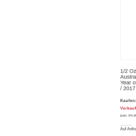
Vorschau
1/2 O
Austra
Year o
/ 2017
Kaufen
Verkau
(inkl. 0% 
Auf Anfr