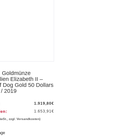
z Goldmünze
lien Elizabeth II –
f Dog Gold 50 Dollars
 / 2019
:
1.919,80
€
fen:
1.653,91
€
MwSt., zzgl. Versandkosten)
age