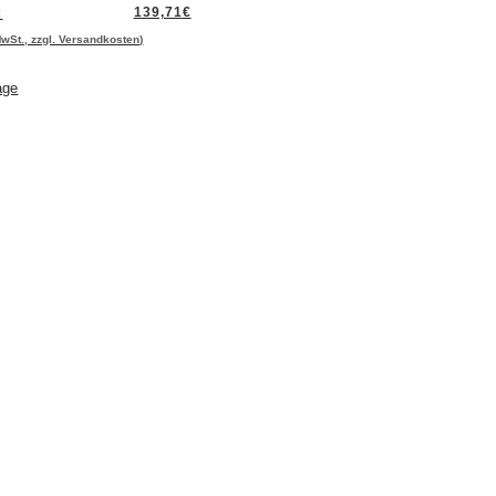
:
139,71
€
MwSt., zzgl. Versandkosten)
age