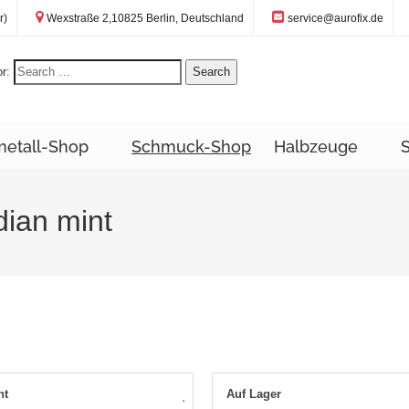
Standort:
E-Mail:
r)
Wexstraße 2,10825 Berlin, Deutschland
service@aurofix.de
r:
Search
metall-Shop
Schmuck-Shop
Halbzeuge
dian mint
ht
Auf Lager