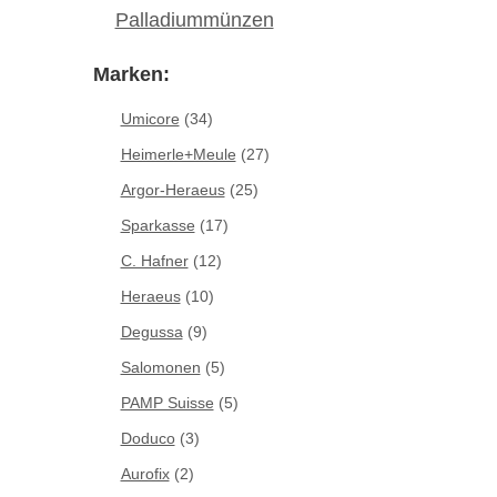
Palladiummünzen
Marken:
Umicore
(34)
Heimerle+Meule
(27)
Argor-Heraeus
(25)
Sparkasse
(17)
C. Hafner
(12)
Heraeus
(10)
Degussa
(9)
Salomonen
(5)
PAMP Suisse
(5)
Doduco
(3)
Aurofix
(2)