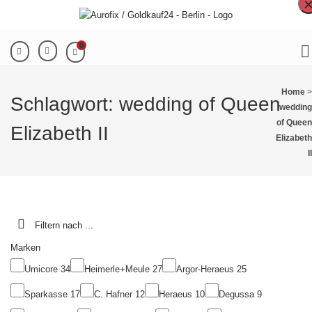
0
Home
>
Schlagwort:
wedding of Queen
wedding
of Queen
Elizabeth II
Elizabeth
II
Filtern nach ...
Marken
Umicore
34
Heimerle+Meule
27
Argor-Heraeus
25
Sparkasse
17
C. Hafner
12
Heraeus
10
Degussa
9