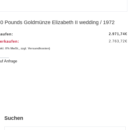
0 Pounds Goldmünze Elizabeth II wedding / 1972
aufen:
2.971,74
€
erkaufen:
2.763,72
€
inkl. 0% MwSt., zzgl. Versandkosten)
uf Anfrage
Suchen
Suche nach: