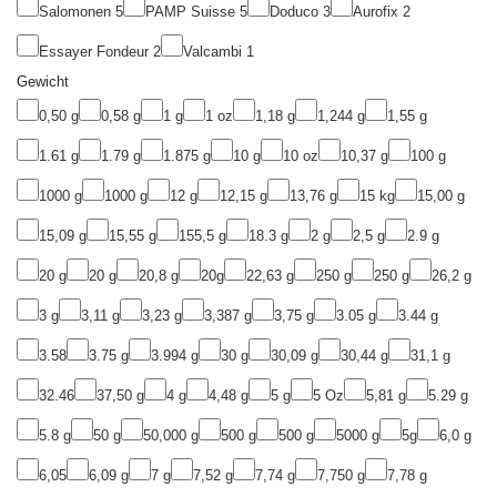
Salomonen
5
PAMP Suisse
5
Doduco
3
Aurofix
2
Essayer Fondeur
2
Valcambi
1
Gewicht
0,50 g
0,58 g
1 g
1 oz
1,18 g
1,244 g
1,55 g
1.61 g
1.79 g
1.875 g
10 g
10 oz
10,37 g
100 g
1000 g
1000 g
12 g
12,15 g
13,76 g
15 kg
15,00 g
15,09 g
15,55 g
155,5 g
18.3 g
2 g
2,5 g
2.9 g
20 g
20 g
20,8 g
20g
22,63 g
250 g
250 g
26,2 g
3 g
3,11 g
3,23 g
3,387 g
3,75 g
3.05 g
3.44 g
3.58
3.75 g
3.994 g
30 g
30,09 g
30,44 g
31,1 g
32.46
37,50 g
4 g
4,48 g
5 g
5 Oz
5,81 g
5.29 g
5.8 g
50 g
50,000 g
500 g
500 g
5000 g
5g
6,0 g
6,05
6,09 g
7 g
7,52 g
7,74 g
7,750 g
7,78 g