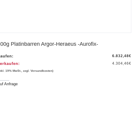
00g Platinbarren Argor-Heraeus -Aurofix-
aufen:
6.832,48
€
erkaufen:
4.304,46
€
inkl. 19% MwSt., zzgl. Versandkosten)
uf Anfrage