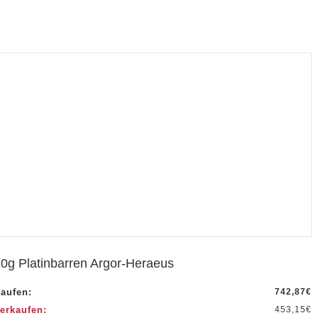
0g Platinbarren Argor-Heraeus
aufen:
742,87
€
erkaufen:
453,15
€