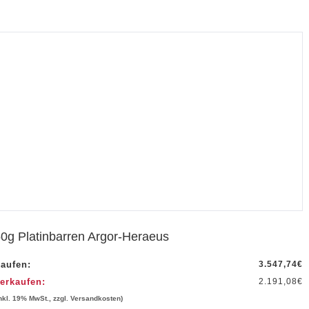
0g Platinbarren Argor-Heraeus
aufen:
3.547,74
€
erkaufen:
2.191,08
€
inkl. 19% MwSt., zzgl. Versandkosten)