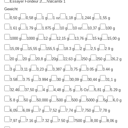
Essayer Fondeur
2
Valcambi
1
Gewicht
0,50 g
0,58 g
1 g
1 oz
1,18 g
1,244 g
1,55 g
1.61 g
1.79 g
1.875 g
10 g
10 oz
10,37 g
100 g
1000 g
1000 g
12 g
12,15 g
13,76 g
15 kg
15,00 g
15,09 g
15,55 g
155,5 g
18.3 g
2 g
2,5 g
2.9 g
20 g
20 g
20,8 g
20g
22,63 g
250 g
250 g
26,2 g
3 g
3,11 g
3,23 g
3,387 g
3,75 g
3.05 g
3.44 g
3.58
3.75 g
3.994 g
30 g
30,09 g
30,44 g
31,1 g
32.46
37,50 g
4 g
4,48 g
5 g
5 Oz
5,81 g
5.29 g
5.8 g
50 g
50,000 g
500 g
500 g
5000 g
5g
6,0 g
6,05
6,09 g
7 g
7,52 g
7,74 g
7,750 g
7,78 g
7,97 g
7.16 g
7.32 g
7.50 g
7500 g
8,00 g
8,06 g