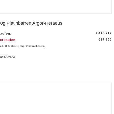
0g Platinbarren Argor-Heraeus
aufen:
1.416,71
€
erkaufen:
937,86
€
inkl. 19% MwSt., zzgl. Versandkosten)
uf Anfrage