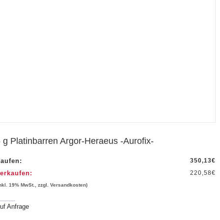
 g Platinbarren Argor-Heraeus -Aurofix-
aufen:
350,13
€
erkaufen:
220,58
€
inkl. 19% MwSt., zzgl. Versandkosten)
uf Anfrage