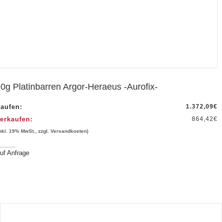
0g Platinbarren Argor-Heraeus -Aurofix-
aufen:
1.372,09
€
erkaufen:
864,42
€
inkl. 19% MwSt., zzgl. Versandkosten)
uf Anfrage