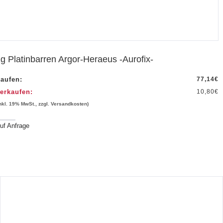
g Platinbarren Argor-Heraeus -Aurofix-
aufen:
77,14
€
erkaufen:
10,80
€
inkl. 19% MwSt., zzgl. Versandkosten)
uf Anfrage