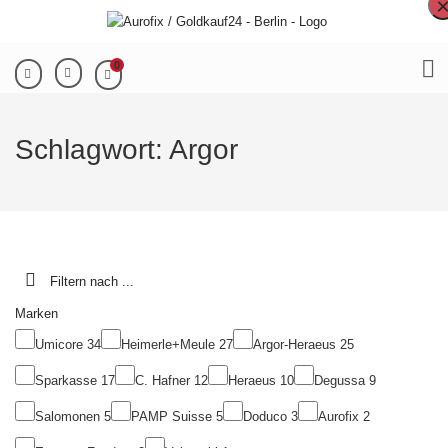
0
Schlagwort:
Argor
Filtern nach ...
Marken
Umicore
34
Heimerle+Meule
27
Argor-Heraeus
25
Sparkasse
17
C. Hafner
12
Heraeus
10
Degussa
9
Salomonen
5
PAMP Suisse
5
Doduco
3
Aurofix
2