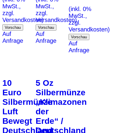
MwSt.,
MwSt.,
(inkl. 0%
zzgl.
zzgl.
MwSt.,
Versandkosten)
Versandkosten)
zzgl.
Vorschau
Vorschau
Versandkosten)
Auf
Auf
Vorschau
Anfrage
Anfrage
Auf
Anfrage
10
5 Oz
Euro
Silbermünze
Silbermünze
„Klimazonen
Luft
der
Bewegt
Erde“ /
Deutschland
Deutschland