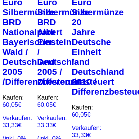
Euro
Euro
Euro
Silbermünze
Silbermünze
Silbermünze
BRD
BRD
20
Nationalpark
Albert
Jahre
Bayerischer
Einstein
Deutsche
Wald /
/
Einheit
Deutschland
Deutschland
/
2005
2005 /
Deutschland
/Differenzbesteuert
Differenzbesteuert
2010 /
Differenzbesteu
Kaufen:
Kaufen:
60,05
€
60,05
€
Kaufen:
60,05
€
Verkaufen:
Verkaufen:
33,33
€
33,33
€
Verkaufen:
33,33
€
(inkl. 0%
(inkl. 0%