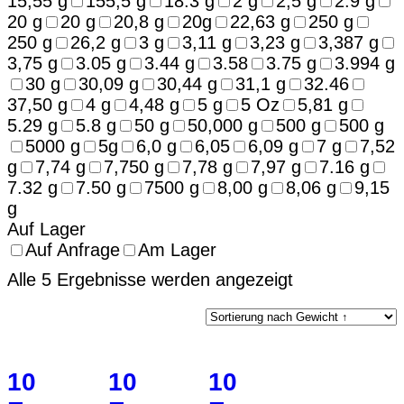
15,55 g
155,5 g
18.3 g
2 g
2,5 g
2.9 g
20 g
20 g
20,8 g
20g
22,63 g
250 g
250 g
26,2 g
3 g
3,11 g
3,23 g
3,387 g
3,75 g
3.05 g
3.44 g
3.58
3.75 g
3.994 g
30 g
30,09 g
30,44 g
31,1 g
32.46
37,50 g
4 g
4,48 g
5 g
5 Oz
5,81 g
5.29 g
5.8 g
50 g
50,000 g
500 g
500 g
5000 g
5g
6,0 g
6,05
6,09 g
7 g
7,52
g
7,74 g
7,750 g
7,78 g
7,97 g
7.16 g
7.32 g
7.50 g
7500 g
8,00 g
8,06 g
9,15
g
Auf Lager
Auf Anfrage
Am Lager
Alle 5 Ergebnisse werden angezeigt
10
10
10