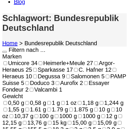
Blog
Schlagwort:
Bundesrepublik
Deutschland
Home
>
Bundesrepublik Deutschland
Filtern nach ...
Marken
Umicore
34
Heimerle+Meule
27
Argor-
Heraeus
25
Sparkasse
17
C. Hafner
12
Heraeus
10
Degussa
9
Salomonen
5
PAMP
Suisse
5
Doduco
3
Aurofix
2
Essayer
Fondeur
2
Valcambi
1
Gewicht
0,50 g
0,58 g
1 g
1 oz
1,18 g
1,244 g
1,55 g
1.61 g
1.79 g
1.875 g
10 g
10
oz
10,37 g
100 g
1000 g
1000 g
12 g
12,15 g
13,76 g
15 kg
15,00 g
15,09 g