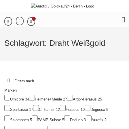
0
Schlagwort:
Draht Weißgold
Filtern nach ...
Marken
Umicore
34
Heimerle+Meule
27
Argor-Heraeus
25
Sparkasse
17
C. Hafner
12
Heraeus
10
Degussa
9
Salomonen
5
PAMP Suisse
5
Doduco
3
Aurofix
2