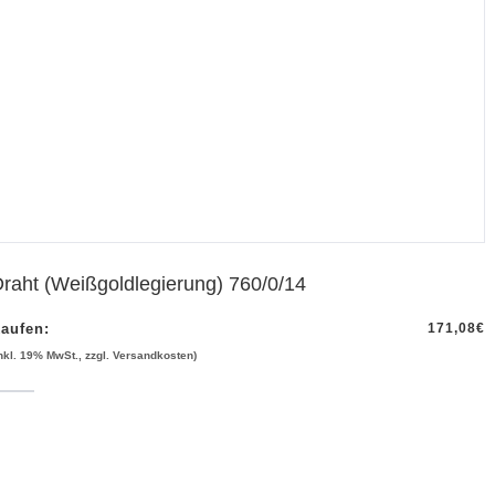
raht (Weißgoldlegierung) 760/0/14
aufen:
171,08
€
inkl. 19% MwSt., zzgl. Versandkosten)