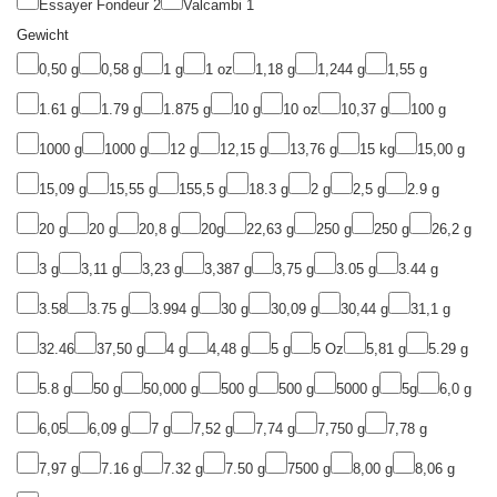
Essayer Fondeur
2
Valcambi
1
Gewicht
0,50 g
0,58 g
1 g
1 oz
1,18 g
1,244 g
1,55 g
1.61 g
1.79 g
1.875 g
10 g
10 oz
10,37 g
100 g
1000 g
1000 g
12 g
12,15 g
13,76 g
15 kg
15,00 g
15,09 g
15,55 g
155,5 g
18.3 g
2 g
2,5 g
2.9 g
20 g
20 g
20,8 g
20g
22,63 g
250 g
250 g
26,2 g
3 g
3,11 g
3,23 g
3,387 g
3,75 g
3.05 g
3.44 g
3.58
3.75 g
3.994 g
30 g
30,09 g
30,44 g
31,1 g
32.46
37,50 g
4 g
4,48 g
5 g
5 Oz
5,81 g
5.29 g
5.8 g
50 g
50,000 g
500 g
500 g
5000 g
5g
6,0 g
6,05
6,09 g
7 g
7,52 g
7,74 g
7,750 g
7,78 g
7,97 g
7.16 g
7.32 g
7.50 g
7500 g
8,00 g
8,06 g