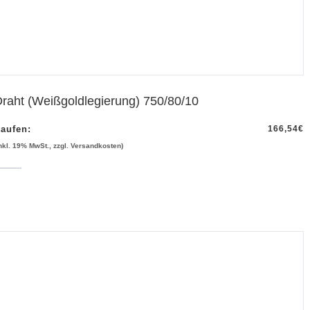
raht (Weißgoldlegierung) 750/80/10
aufen:
166,54
€
inkl. 19% MwSt., zzgl. Versandkosten)